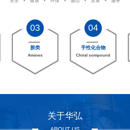
安全 • 健康 • 环保 • 诚信 • 质量 • 服务
03
04
胺类
手性化合物
Amines
Chiral compound
关于华弘
ABOUT US